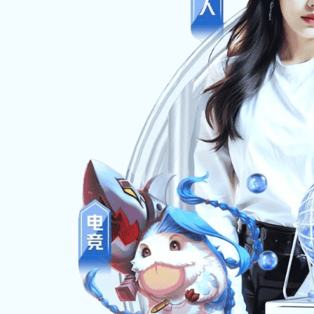
333体育:灌装机333体育 系列
分选检重称
电子天平
工业电子秤
反应釜配料系统
特殊工业称
英展电子秤
铅酸蓄电池
电子秤配件