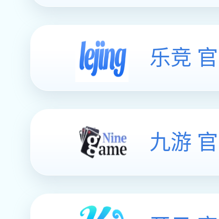
工业电子秤
桌称系列
全部
灌装机333体育 系列
分选检重称
333体育 信息分类：
桌称系列
台秤系列
电子吊秤
33
6
共
个结果
默认排序
333体育:发布时间
333体育:GC-11计数计重桌秤
GC-2
LSW防水秤
333体育:L